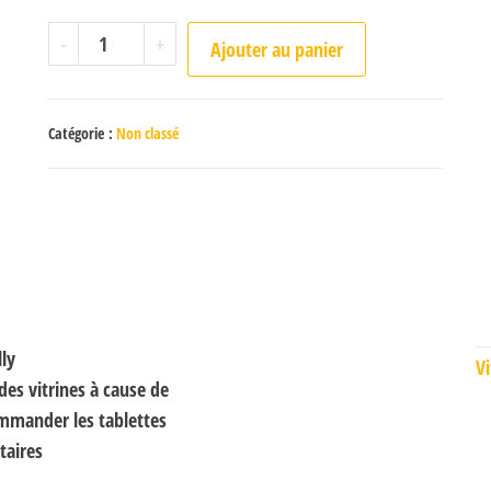
quantité de Tablette Chantilly
-
+
Ajouter au panier
Catégorie :
Non classé
lly
Vi
des vitrines à cause de
ommander les tablettes
taires