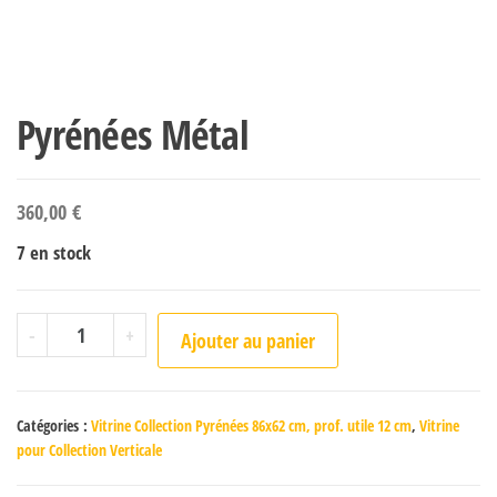
Pyrénées Métal
360,00
€
7 en stock
quantité de Pyrénées Métal
-
+
Ajouter au panier
Catégories :
Vitrine Collection Pyrénées 86x62 cm, prof. utile 12 cm
,
Vitrine
pour Collection Verticale