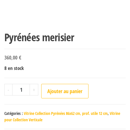
Pyrénées merisier
360,00
€
8 en stock
quantité de Pyrénées merisier
-
+
Ajouter au panier
Catégories :
Vitrine Collection Pyrénées 86x62 cm, prof. utile 12 cm
,
Vitrine
pour Collection Verticale