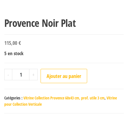
Provence Noir Plat
115,00
€
5 en stock
quantité de Provence Noir Plat
-
+
Ajouter au panier
Catégories :
Vitrine Collection Provence 60x43 cm, prof. utile 3 cm
,
Vitrine
pour Collection Verticale