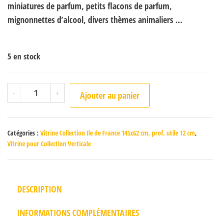
miniatures de parfum, petits flacons de parfum,
mignonnettes d’alcool, divers thèmes animaliers …
5 en stock
quantité de Ile de France Chêne Naturel
-
+
Ajouter au panier
Catégories :
Vitrine Collection Ile de France 145x62 cm, prof. utile 12 cm
,
Vitrine pour Collection Verticale
DESCRIPTION
INFORMATIONS COMPLÉMENTAIRES