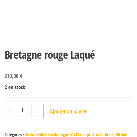
Bretagne rouge Laqué
210,00
€
2 en stock
quantité de Bretagne rouge Laqué
-
+
Ajouter au panier
Catégories :
Vitrine Collection Bretagne 86x43 cm, prof. utile 10 cm
,
Vitrine