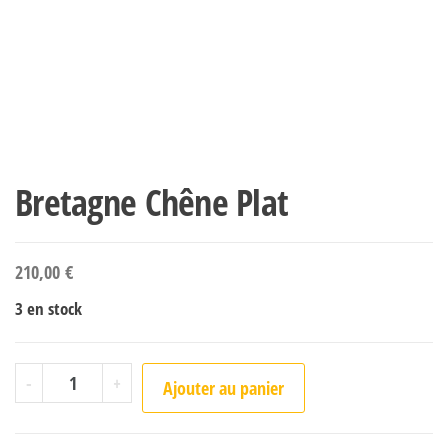
Bretagne Chêne Plat
210,00
€
3 en stock
quantité de Bretagne Chêne Plat
-
+
Ajouter au panier