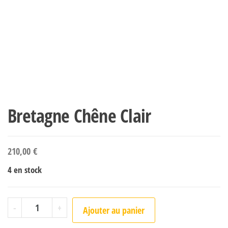
Bretagne Chêne Clair
210,00
€
4 en stock
quantité de Bretagne Chêne Clair
-
+
Ajouter au panier