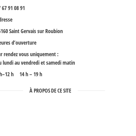
 67 91 08 91
dresse
6160 Saint Gervais sur Roubion
eures d’ouverture
ur rendez vous uniquement :
u lundi au vendredi et samedi matin
 h–12 h 14 h – 19 h
À PROPOS DE CE SITE