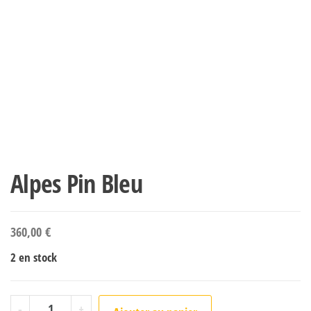
Alpes Pin Bleu
360,00
€
2 en stock
quantité de Alpes Pin Bleu
-
+